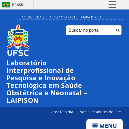
BRASIL
Simplifique!
ACESSIBILIDADE
ALTO CONTRASTE
MAPA DO SITE
Comunica BR
Participe
Acesso à informação
Legislação
Laboratório
Canais
Interprofissional de
Pesquisa e Inovação
Tecnológica em Saúde
Obstétrica e Neonatal –
LAIPISON
Área Restrita
Administradores do Site
MENU