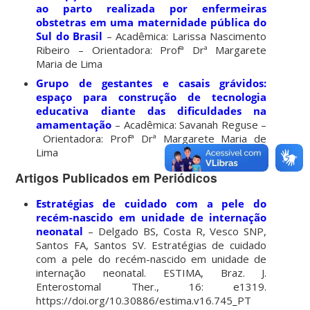
ao parto realizada por enfermeiras
obstetras em uma maternidade pública do
Sul do Brasil
– Acadêmica: Larissa Nascimento
Ribeiro – Orientadora: Profª Drª Margarete
Maria de Lima
Grupo de gestantes e casais grávidos:
espaço para construção de tecnologia
educativa diante das dificuldades na
amamentação
– Acadêmica: Savanah Reguse –
Orientadora: Profª Drª Margarete Maria de
Lima
Artigos Publicados em Periódicos
Estratégias de cuidado com a pele do
recém-nascido em unidade de internação
neonatal
– Delgado BS, Costa R, Vesco SNP,
Santos FA, Santos SV. Estratégias de cuidado
com a pele do recém-nascido em unidade de
internação neonatal. ESTIMA, Braz. J.
Enterostomal Ther., 16: e1319.
https://doi.org/10.30886/estima.v16.745_PT