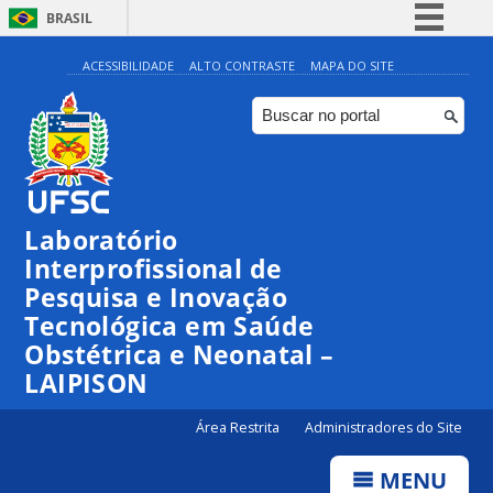
BRASIL
Simplifique!
ACESSIBILIDADE
ALTO CONTRASTE
MAPA DO SITE
Comunica BR
Participe
Acesso à informação
Legislação
Laboratório
Canais
Interprofissional de
Pesquisa e Inovação
Tecnológica em Saúde
Obstétrica e Neonatal –
LAIPISON
Área Restrita
Administradores do Site
MENU